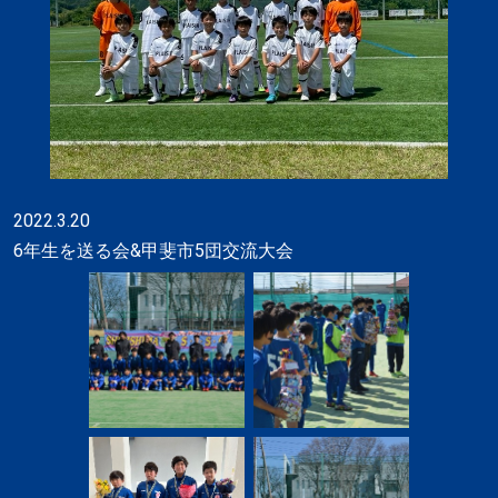
2022.3.20
6年生を送る会&甲斐市5団交流大会