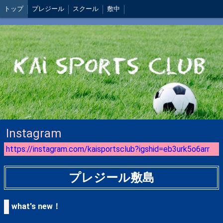
トップ
プレジール
スクール
敷中
Instagram
https://instagram.com/kaisportsclub?igshid=eb3urk5o6arr
プレジール敷島
what's new！